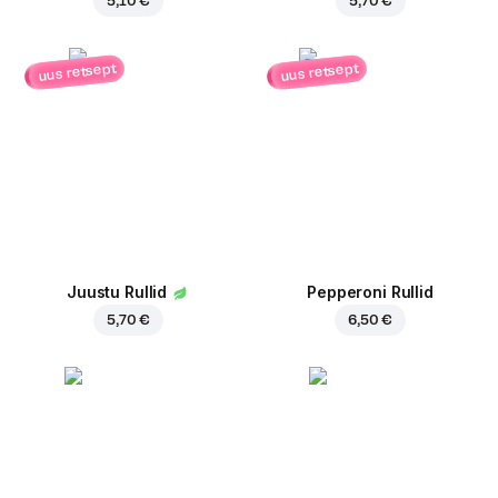
5,10 €
5,70 €
uus retsept
uus retsept
Juustu Rullid
Pepperoni Rullid
5,70 €
6,50 €