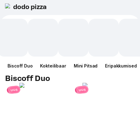
dodo pizza
Biscoff Duo
Kokteilibaar
Mini Pitsad
Eripakkumised
Biscoff Duo
uus
uus