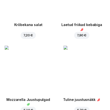
Krõbekana salat
Laetud friikad kebabiga
7,20 €
7,90 €
Mozzarella Juustupulgad
Tuline juustusnäkk