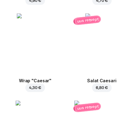
4,90 €
4,70 €
uus retsept
Wrap "Caesar"
Salat Caesari
4,30 €
6,80 €
uus retsept