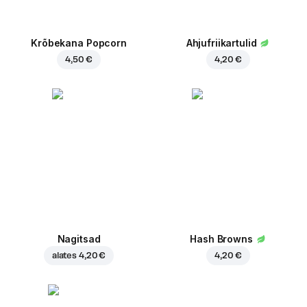
Krõbekana Popcorn
Ahjufriikartulid
4,50 €
4,20 €
Nagitsad
Hash Browns
alates
4,20 €
4,20 €