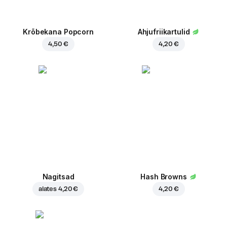
Krõbekana Popcorn
Ahjufriikartulid
4,50 €
4,20 €
Nagitsad
Hash Browns
alates
4,20 €
4,20 €