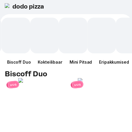
dodo pizza
Biscoff Duo
Kokteilibaar
Mini Pitsad
Eripakkumised
Biscoff Duo
uus
uus