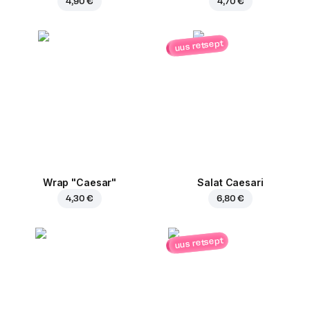
4,90 €
4,70 €
uus retsept
Wrap "Caesar"
Salat Caesari
4,30 €
6,80 €
uus retsept