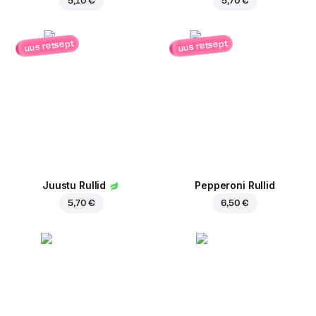
5,10 €
5,70 €
uus retsept
uus retsept
Juustu Rullid
Pepperoni Rullid
5,70 €
6,50 €