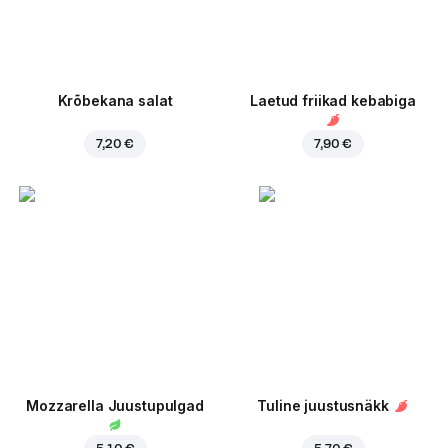
Krõbekana salat
Laetud friikad kebabiga
7,20 €
7,90 €
Mozzarella Juustupulgad
Tuline juustusnäkk