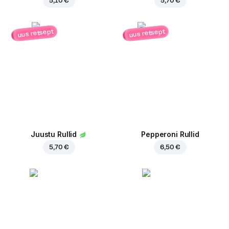
5,10 €
5,70 €
uus retsept
uus retsept
Juustu Rullid
Pepperoni Rullid
5,70 €
6,50 €