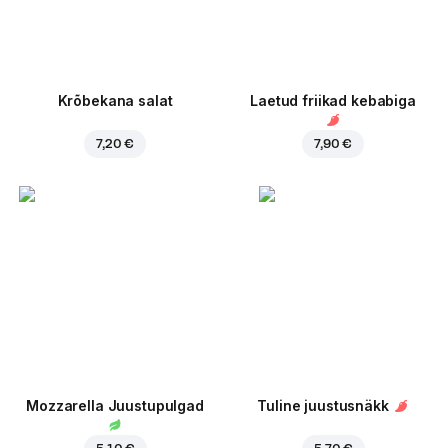
Krõbekana salat
Laetud friikad kebabiga
7,20 €
7,90 €
Mozzarella Juustupulgad
Tuline juustusnäkk