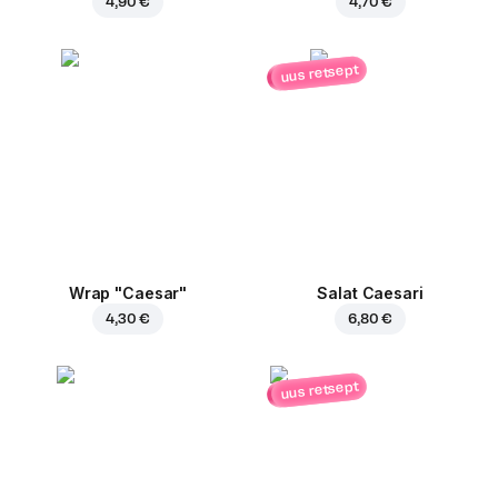
4,90 €
4,70 €
uus retsept
Wrap "Caesar"
Salat Caesari
4,30 €
6,80 €
uus retsept