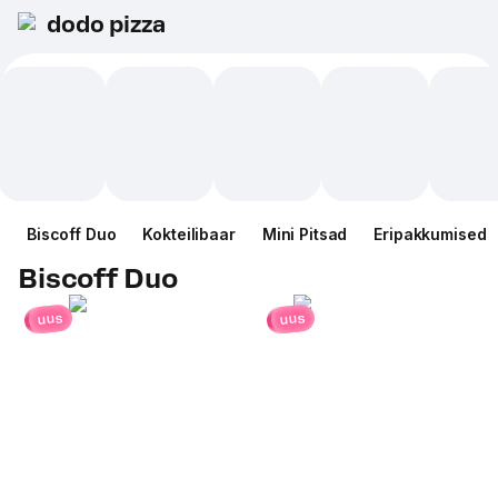
dodo pizza
Biscoff Duo
Kokteilibaar
Mini Pitsad
Eripakkumised
Biscoff Duo
uus
uus