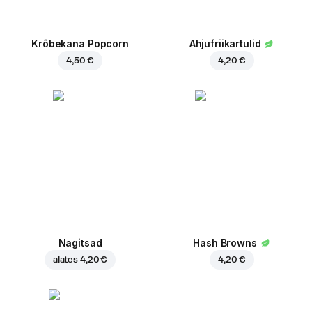
Krõbekana Popcorn
Ahjufriikartulid
4,50 €
4,20 €
Nagitsad
Hash Browns
alates
4,20 €
4,20 €