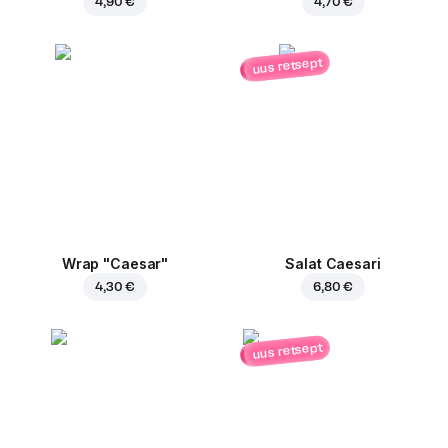
4,90 €
4,70 €
uus retsept
Wrap "Caesar"
Salat Caesari
4,30 €
6,80 €
uus retsept