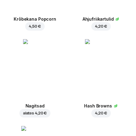
Krõbekana Popcorn
Ahjufriikartulid
4,50 €
4,20 €
Nagitsad
Hash Browns
alates
4,20 €
4,20 €