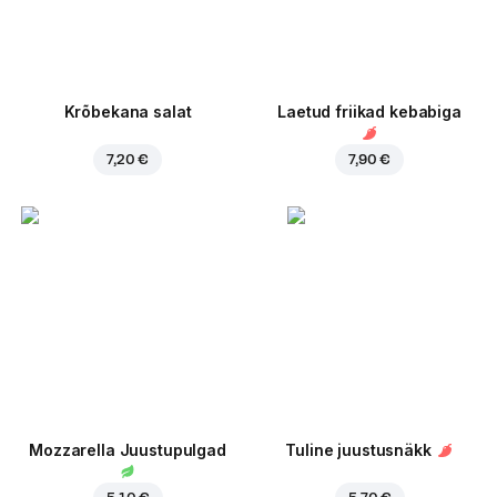
Krõbekana salat
Laetud friikad kebabiga
7,20 €
7,90 €
Mozzarella Juustupulgad
Tuline juustusnäkk