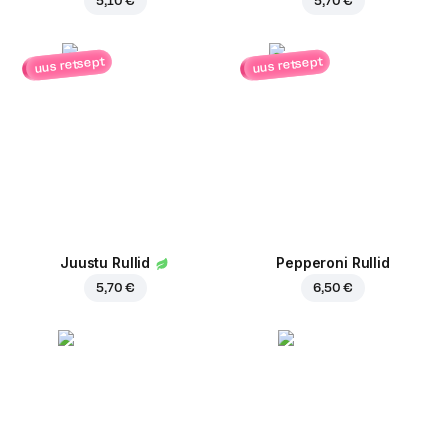
5,10 €
5,70 €
uus retsept
uus retsept
Juustu Rullid
Pepperoni Rullid
5,70 €
6,50 €