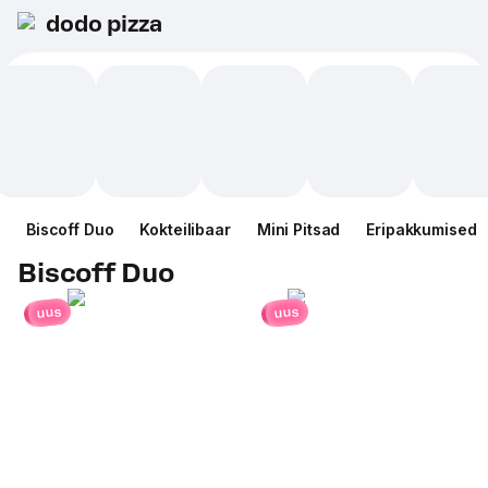
dodo pizza
Biscoff Duo
Kokteilibaar
Mini Pitsad
Eripakkumised
Biscoff Duo
uus
uus