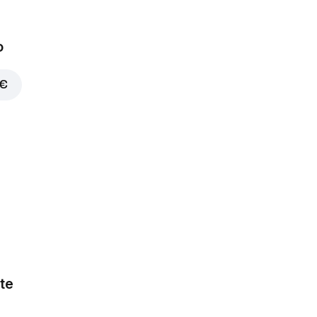
o
 €
te