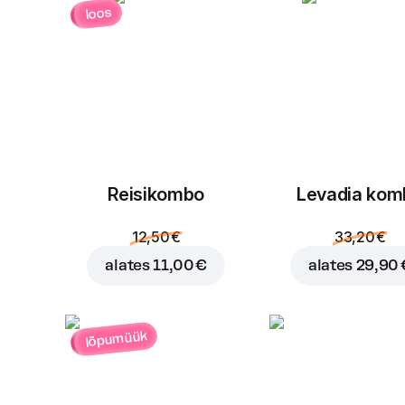
loos
Reisikombo
Levadia kom
12,50 €
33,20 €
alates
11,00 €
alates
29,90 
lõpumüük