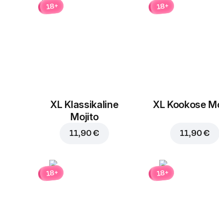
18+
18+
XL Klassikaline
XL Kookose Mo
Mojito
11,90 €
11,90 €
18+
18+