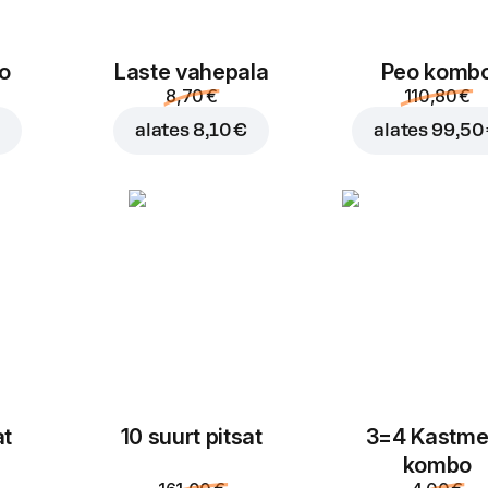
o
Laste vahepala
Peo komb
8,70 €
110,80 €
€
alates
8,10 €
alates
99,50
at
10 suurt pitsat
3=4 Kastme
kombo