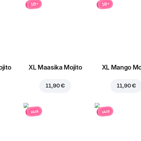
18+
18+
jito
XL Maasika Mojito
XL Mango Moj
Lisa ostukorvi hinnaga
9,
11,90 €
11,90 €
uus
uus