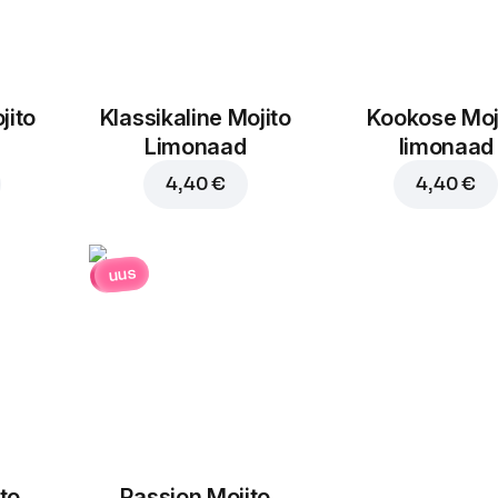
jito
Klassikaline Mojito
Kookose Moj
Limonaad
limonaad
4,40 €
4,40 €
uus
to
Passion Mojito