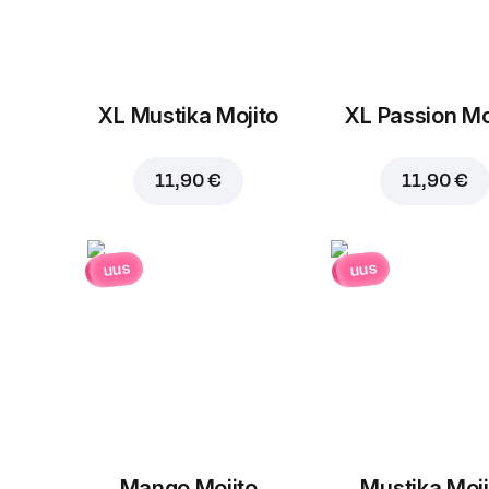
XL Mustika Mojito
XL Passion Mo
11,90 €
11,90 €
uus
uus
Mango Mojito
Mustika Moji