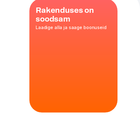
Rakenduses on
soodsam
Laadige alla ja saage boonuseid
suvate