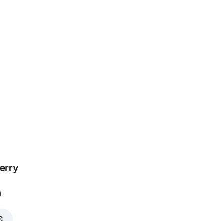
erry
a
€