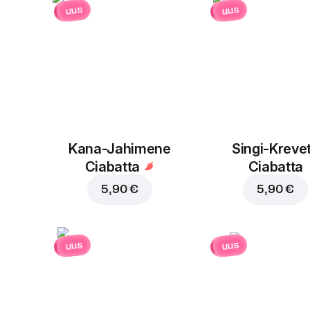
uus
uus
Kana-Jahimene
Singi-Krevet
Ciabatta
Ciabatta
5,90 €
5,90 €
uus
uus