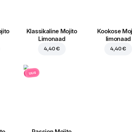
jito
Klassikaline Mojito
Kookose Moj
Limonaad
limonaad
4,40 €
4,40 €
uus
to
Passion Mojito