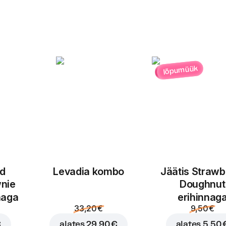
lõpumüük
ed
Levadia kombo
Jäätis Strawb
nie
Doughnut
naga
erihinnag
33,20 €
9,50 €
€
alates
29,90 €
alates
5,50 