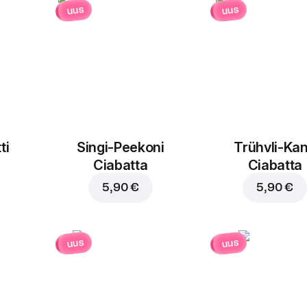
uus
uus
ti
Singi-Peekoni
Trühvli-Ka
Ciabatta
Ciabatta
5,90 €
5,90 €
uus
uus