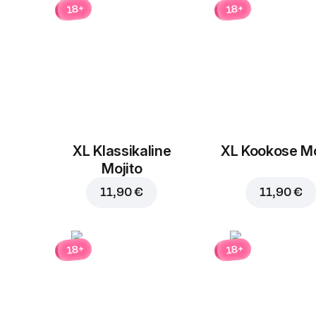
18+
18+
XL Klassikaline
XL Kookose Mo
Mojito
11,90 €
11,90 €
18+
18+