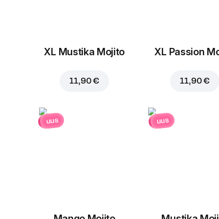
XL Mustika Mojito
XL Passion Mo
11,90 €
11,90 €
uus
uus
Mango Mojito
Mustika Moji