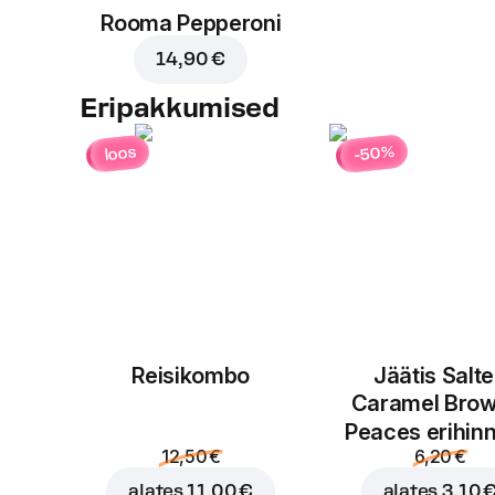
Rooma Pepperoni
14,90 €
Eripakkumised
-50%
loos
Reisikombo
Jäätis Salt
Caramel Brow
Peaces erihin
12,50 €
6,20 €
alates
11,00 €
alates
3,10 