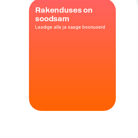
Rakenduses on
soodsam
Laadige alla ja saage boonuseid
kahele
mmik Ben &
.
tainas 30, 630 g
 tomatid,
etsepti
tainas 30, 630 g
, pehme juust,