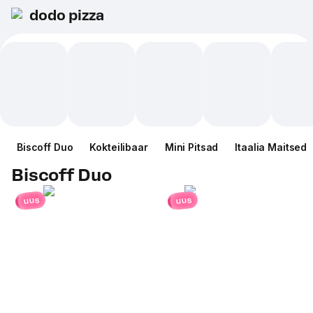
dodo pizza
Biscoff Duo
Kokteilibaar
Mini Pitsad
Itaalia Maitsed
Biscoff Duo
uus
uus