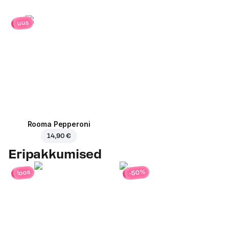
uus
Rooma Pepperoni
14,90 €
Eripakkumised
-50%
loos