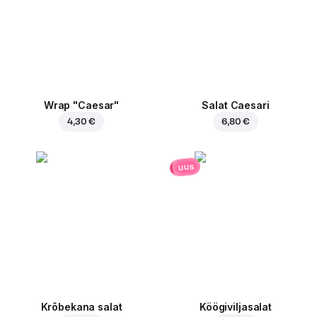
Wrap "Caesar"
Salat Caesari
4,30 €
6,80 €
uus
Krõbekana salat
Köögiviljasalat