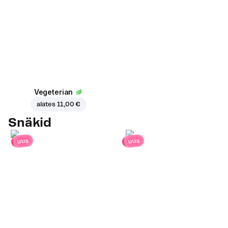
Vegeterian
alates
11,00 €
Snäkid
uus
uus