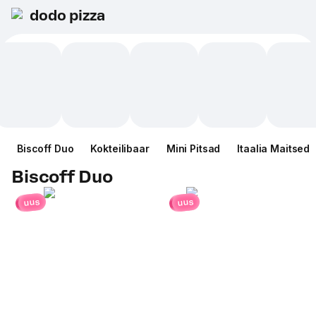
dodo pizza
Biscoff Duo
Kokteilibaar
Mini Pitsad
Itaalia Maitsed
Biscoff Duo
uus
uus