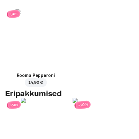
uus
Rooma Pepperoni
14,90 €
Eripakkumised
-50%
loos