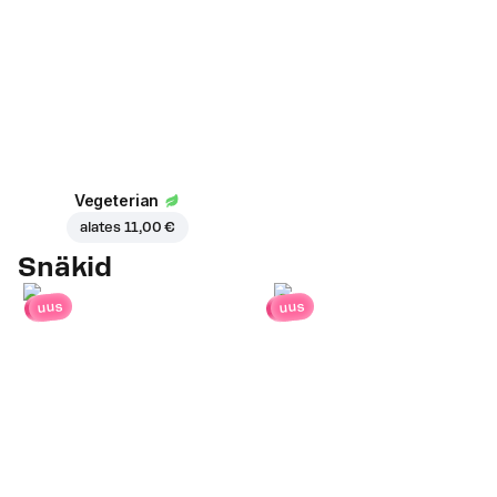
Vegeterian
alates
11,00 €
Snäkid
uus
uus