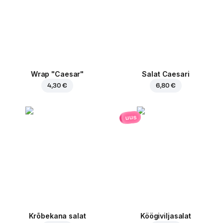
Wrap "Caesar"
Salat Caesari
4,30 €
6,80 €
uus
Krõbekana salat
Köögiviljasalat