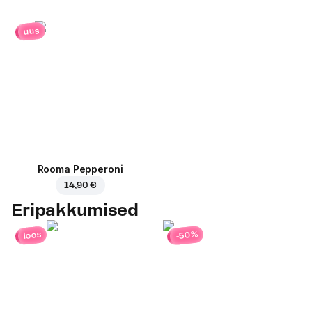
uus
Rooma Pepperoni
14,90 €
Eripakkumised
-50%
loos