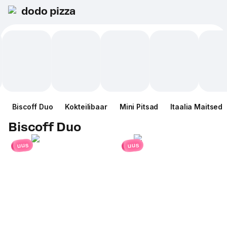
dodo pizza
Biscoff Duo
Kokteilibaar
Mini Pitsad
Itaalia Maitsed
Biscoff Duo
uus
uus