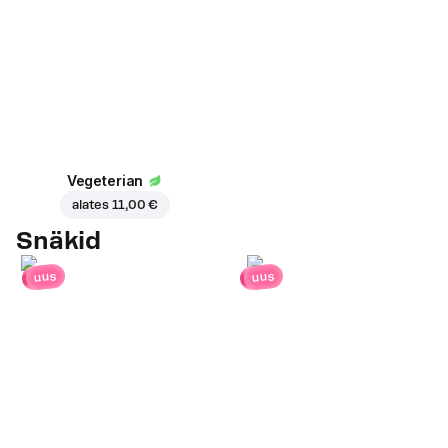
Vegeterian
alates
11,00 €
Snäkid
uus
uus