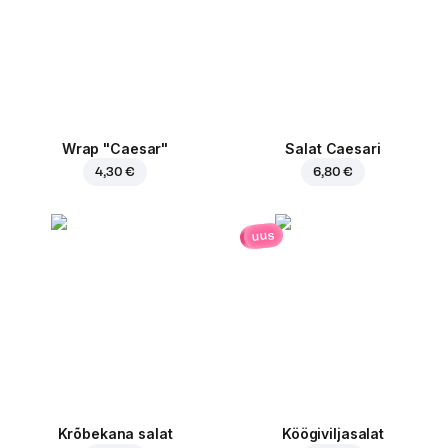
Wrap "Caesar"
Salat Caesari
4,30 €
6,80 €
uus
Krõbekana salat
Köögiviljasalat