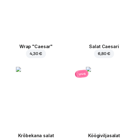
Wrap "Caesar"
Salat Caesari
4,30 €
6,80 €
uus
Krõbekana salat
Köögiviljasalat