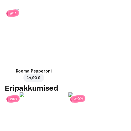
uus
Rooma Pepperoni
14,90 €
Eripakkumised
-50%
loos