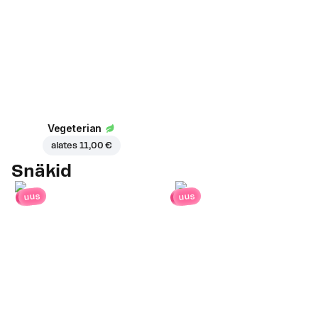
Vegeterian
alates
11,00 €
Snäkid
uus
uus