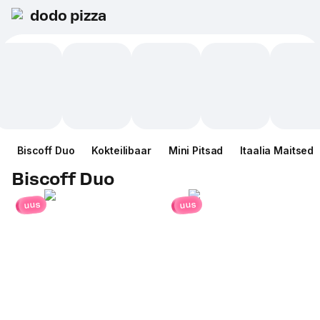
dodo pizza
Biscoff Duo
Kokteilibaar
Mini Pitsad
Itaalia Maitsed
Biscoff Duo
uus
uus