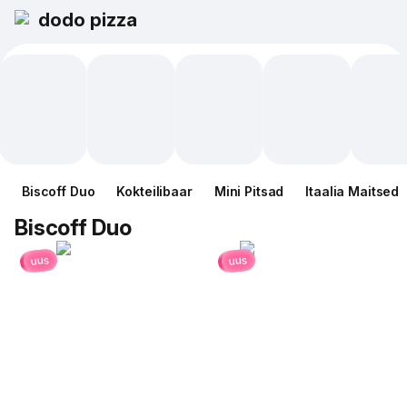
dodo pizza
Biscoff Duo
Kokteilibaar
Mini Pitsad
Itaalia Maitsed
Biscoff Duo
uus
uus