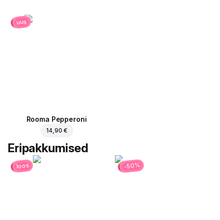
uus
Rooma Pepperoni
14,90 €
Eripakkumised
-50%
loos