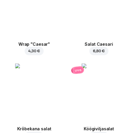
Wrap "Caesar"
Salat Caesari
4,30 €
6,80 €
uus
Krõbekana salat
Köögiviljasalat