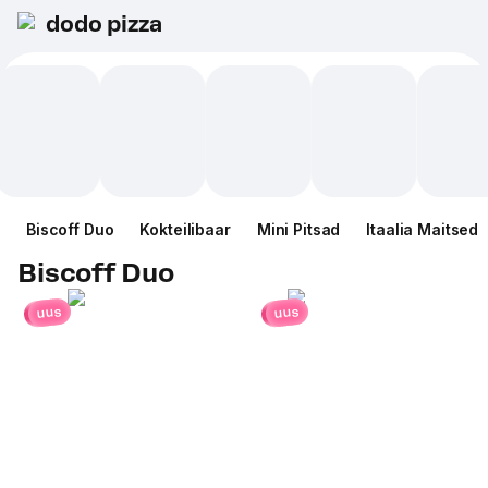
dodo pizza
Biscoff Duo
Kokteilibaar
Mini Pitsad
Itaalia Maitsed
Biscoff Duo
uus
uus