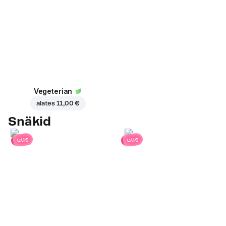
Vegeterian
alates
11,00 €
Snäkid
uus
uus