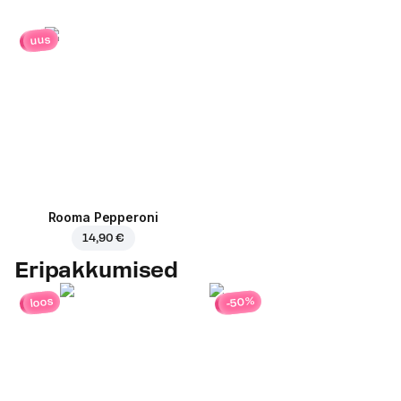
uus
Rooma Pepperoni
14,90 €
Eripakkumised
-50%
loos