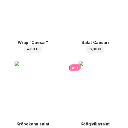
Wrap "Caesar"
Salat Caesari
4,30 €
6,80 €
uus
Krõbekana salat
Köögiviljasalat