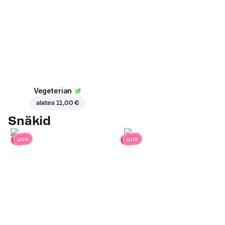
Vegeterian
alates
11,00 €
Snäkid
uus
uus