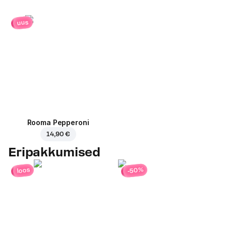
uus
Rooma Pepperoni
14,90 €
Eripakkumised
-50%
loos