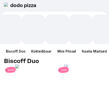
dodo pizza
Biscoff Duo
Kokteilibaar
Mini Pitsad
Itaalia Maitsed
Biscoff Duo
uus
uus