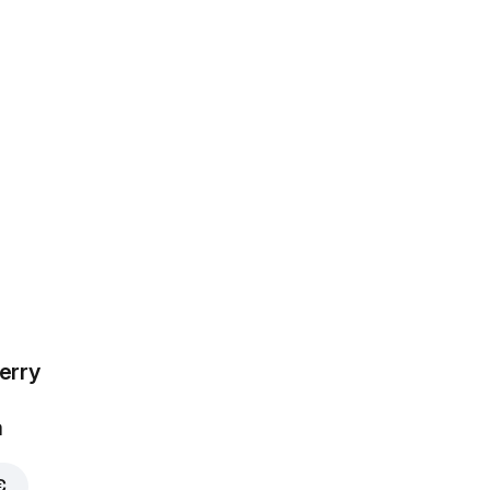
erry
a
€