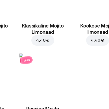
jito
Klassikaline Mojito
Kookose Moj
Limonaad
limonaad
4,40 €
4,40 €
uus
to
Passion Mojito