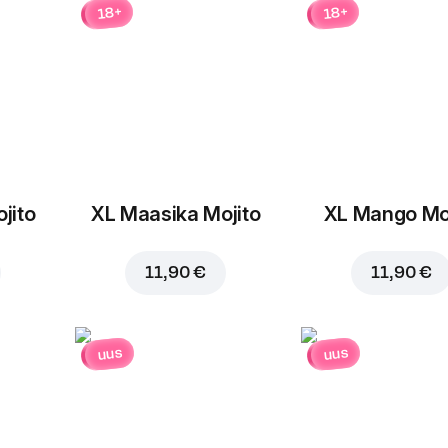
18+
18+
jito
XL Maasika Mojito
XL Mango Moj
Lisa ostukorvi hinnaga
7,
11,90 €
11,90 €
uus
uus