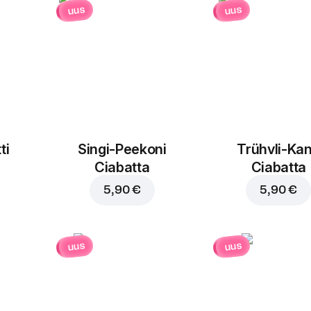
uus
uus
ti
Singi-Peekoni
Trühvli-Ka
Ciabatta
Ciabatta
5,90 €
5,90 €
uus
uus