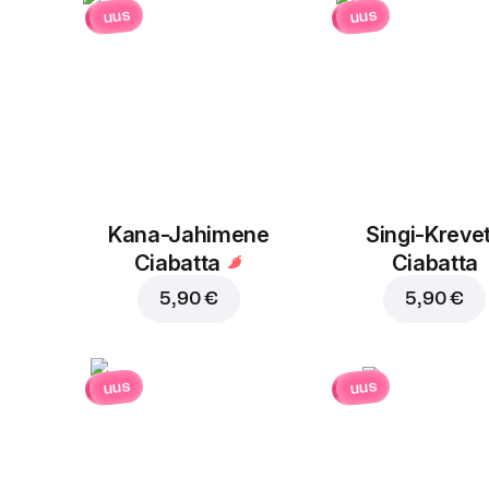
uus
uus
Kana-Jahimene
Singi-Krevet
Ciabatta
Ciabatta
5,90 €
5,90 €
uus
uus