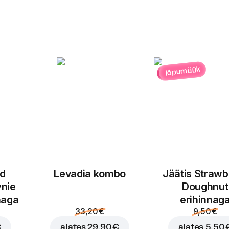
lõpumüük
ed
Levadia kombo
Jäätis Strawb
nie
Doughnut
naga
erihinnag
33,20 €
9,50 €
€
alates
29,90 €
alates
5,50 