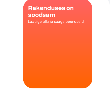
Rakenduses on
soodsam
Laadige alla ja saage boonuseid
rõbekana
 kaste