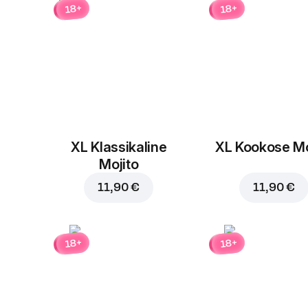
18+
18+
XL Klassikaline
XL Kookose Mo
Mojito
11,90 €
11,90 €
18+
18+