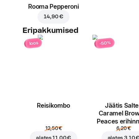
Rooma Pepperoni
14,90 €
Eripakkumised
-50%
loos
Reisikombo
Jäätis Salt
Caramel Brow
Peaces erihin
12,50 €
6,20 €
alates
11,00 €
alates
3,10 