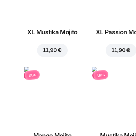
XL Mustika Mojito
XL Passion Mo
11,90 €
11,90 €
uus
uus
Mango Mojito
Mustika Moji