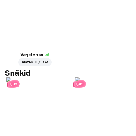
Vegeterian
alates
11,00 €
Snäkid
uus
uus