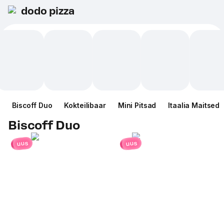
dodo pizza
Biscoff Duo
Kokteilibaar
Mini Pitsad
Itaalia Maitsed
Biscoff Duo
uus
uus