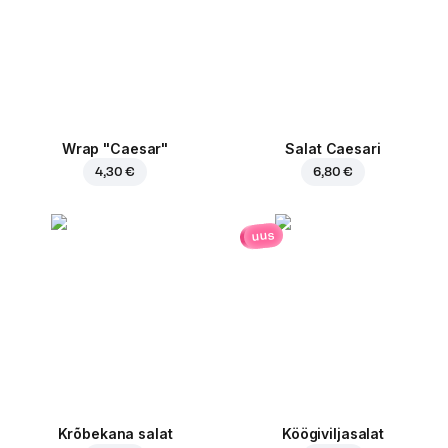
Wrap "Caesar"
Salat Caesari
4,30 €
6,80 €
uus
Krõbekana salat
Köögiviljasalat