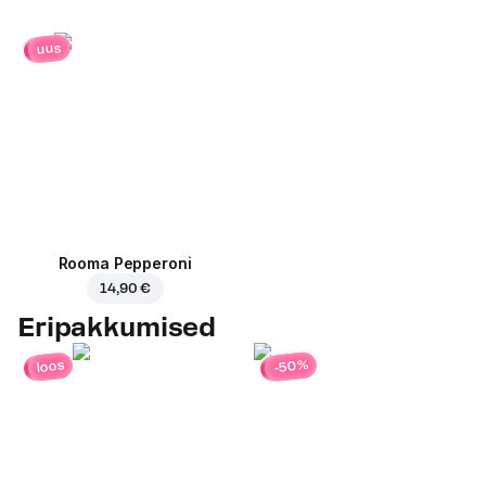
uus
Rooma Pepperoni
14,90 €
Eripakkumised
-50%
loos