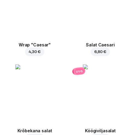
Wrap "Caesar"
Salat Caesari
4,30 €
6,80 €
uus
Krõbekana salat
Köögiviljasalat