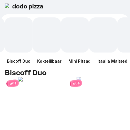
dodo pizza
Biscoff Duo
Kokteilibaar
Mini Pitsad
Itaalia Maitsed
Biscoff Duo
uus
uus