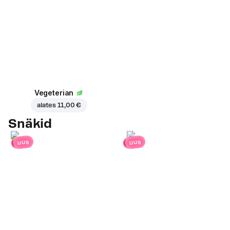
Vegeterian
alates
11,00 €
Snäkid
uus
uus