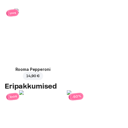
uus
Rooma Pepperoni
14,90 €
Eripakkumised
-50%
loos