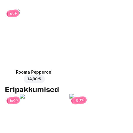
uus
Rooma Pepperoni
14,90 €
Eripakkumised
-50%
loos