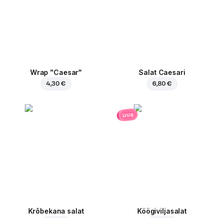
Wrap "Caesar"
Salat Caesari
4,30 €
6,80 €
uus
Krõbekana salat
Köögiviljasalat