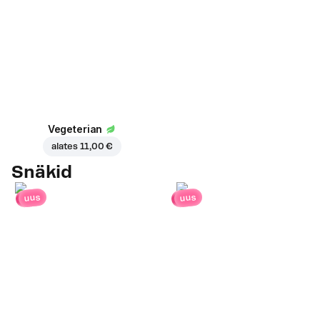
Vegeterian
alates
11,00 €
Snäkid
uus
uus